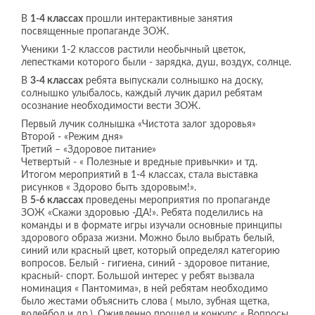
В
1-4 классах
прошли интерактивные занятия
посвященные пропаганде ЗОЖ.
Ученики 1-2 классов растили необычный цветок,
лепестками которого были - зарядка, душ, воздух, солнце.
В
3-4 классах
ребята выпускали солнышко на доску,
солнышко улыбалось, каждый лучик дарил ребятам
осознание необходимости вести ЗОЖ.
Первый лучик солнышка «Чистота залог здоровья»
Второй - «Режим дня»
Третий – «Здоровое питание»
Четвертый - « Полезные и вредные привычки» и тд.
Итогом мероприятий в 1-4 классах, стала выставка
рисунков « Здорово быть здоровым!».
В
5-6 классах
проведены мероприятия по пропаганде
ЗОЖ «Скажи здоровью -ДА!». Ребята поделились на
команды и в формате игры изучали основные принципы
здорового образа жизни. Можно было выбрать белый,
синий или красный цвет, который определял категорию
вопросов. Белый - гигиена, синий - здоровое питание,
красный- спорт. Большой интерес у ребят вызвала
номинация « Пантомима», в ней ребятам необходимо
было жестами объяснить слова ( мыло, зубная щетка,
волейбол и др.). Оживленно прошел и конкурс « Вопросы